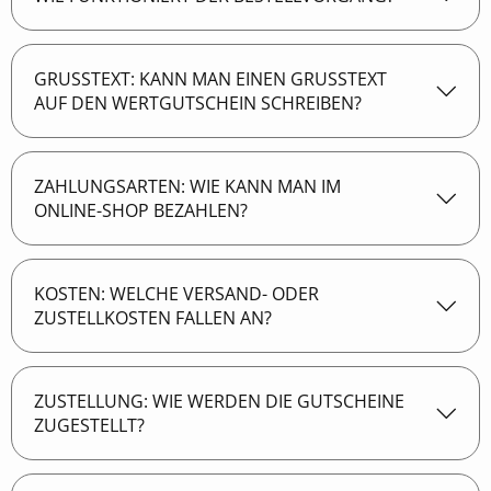
Wähle Sie den gewünschten Gutscheinwert und
GRUSSTEXT: KANN MAN EINEN GRUSSTEXT AU
erstellen Sie einen individuellen Grußtext.
F DEN WERTGUTSCHEIN SCHREIBEN?
Zahlen Sie sicher und einfach mit Kreditkarte oder
Sofortüberweisung.
Drucken Sie Ihren Gutschein einfach direkt selbst
aus oder versenden Sie Ihren Gutschein per Mail.
ZAHLUNGSARTEN: WIE KANN MAN IM
ONLINE-SHOP BEZAHLEN?
KOSTEN: WELCHE VERSAND- ODER
ZUSTELLKOSTEN FALLEN AN?
ZUSTELLUNG: WIE WERDEN DIE GUTSCHEINE
ZUGESTELLT?