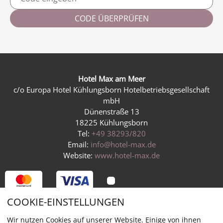
CODE ÜBERPRÜFEN
Hotel Max am Meer
c/o Europa Hotel Kühlungsborn Hotelbetriebsgesellschaft
mbH
Dünenstraße 13
18225 Kühlungsborn
Tel:
+49 38293/820
Email:
info@hotel-max.de
Website:
www.hotel-max.de
COOKIE-EINSTELLUNGEN
Widerruf
Zahlung & Versand
Datenschutz
AGB
Wir nutzen Cookies auf unserer Website. Einige von ihnen