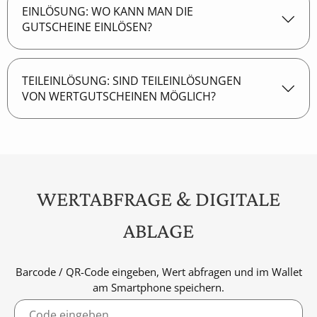
Sie können die Gutscheine nach dem
EINLÖSUNG: WO KANN MAN DIE
Bestellvorgang selbst ausdrucken. Zusätzlich
GUTSCHEINE EINLÖSEN?
bekommen Sie eine Mail mit dem Gutschein (PDF)
von uns zugesendet.
TEILEINLÖSUNG: SIND TEILEINLÖSUNGEN
VON WERTGUTSCHEINEN MÖGLICH?
Hotel (Aufenthalte, Frühstück, Sauna)
Rotisserie Wings & Drums
Moritz Bar
Tickets für Events oder Erlebnisse
WERTABFRAGE & DIGITALE
ABLAGE
Barcode / QR-Code eingeben, Wert abfragen und im Wallet
am Smartphone speichern.