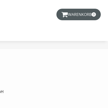
WARENKORB
0
bH